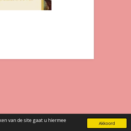
ken van de site gaat u hiermee
Powered by
JouwWeb
Akkoord