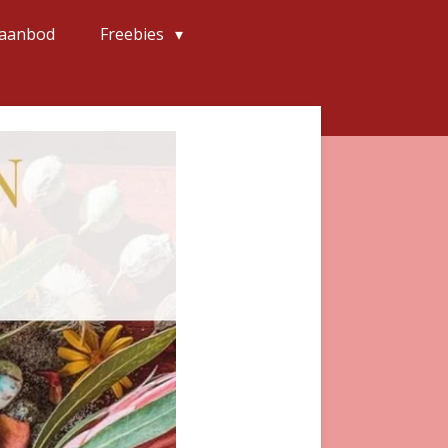
 aanbod
Freebies