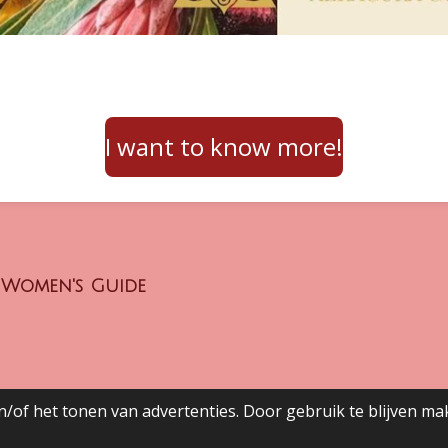
I want to know more!
& Women's Guide
/of het tonen van advertenties. Door gebruik te blijven ma