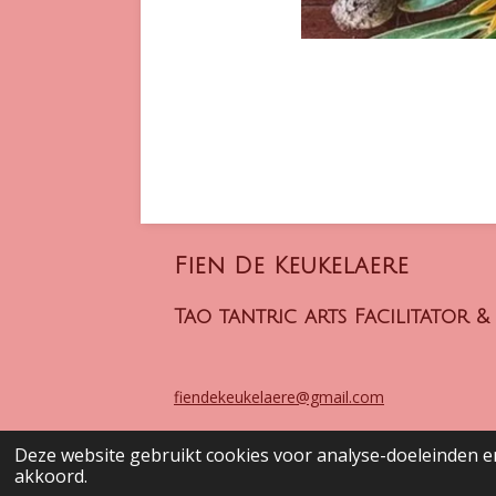
Fien De Keukelaere
Tao tantric arts Facilitator 
fiendekeukelaere@gmail.com
Deze website gebruikt cookies voor analyse-doeleinden en
© 2025 Fien De Keukelaere
akkoord.