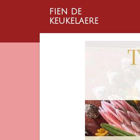
Ga
fien de
direct
keukelaere
naar
de
hoofdinhoud