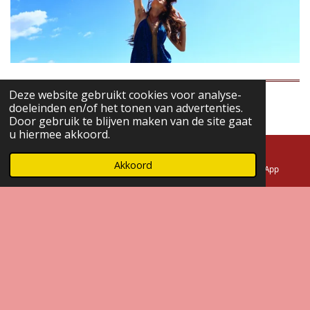
Deze website gebruikt cookies voor analyse-
doeleinden en/of het tonen van advertenties.
F
I
Door gebruik te blijven maken van de site gaat
u hiermee akkoord.
a
n
c
s
Akkoord
e
t
E-mailadres
Telefoonnummer
WhatsApp
Fien De Keukelaere
b
a
Tao tantric arts Facilitator & Women's Guide
o
g
o
r
k
a
fiendekeukelaere@gmail.com
m
© 2025 Fien De Keukelaere
Powered by
JouwWeb