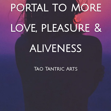
portal to more
love, pleasure &
aliveness
Tao Tantric Arts