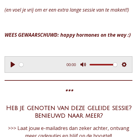
(en voel je vrij om er een extra lange sessie van te maken!!)
WEES GEWAARSCHUWD: happy hormones on the way :)
00:00
P
M
S
l
u
e
a
t
t
***
y
e
t
i
Heb je genoten van deze geleide sessie?
n
Benieuwd naar meer?
g
>>> Laat jouw e-mailadres dan zeker achter, ontvang
s
meer
cadeautjes
en blijf op de hoogte!!