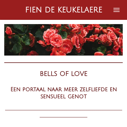
Ga
fien de keukelaere
direct
naar
de
hoofdinhoud
BELLS OF LOVE
Een portaal naar meer zelfliefde en
sensueel genot
___________________________________________________________
________________________