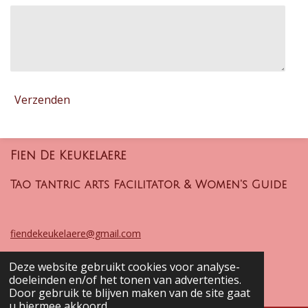
Verzenden
Fien De Keukelaere
Tao tantric arts Facilitator & Women's Guide
fiendekeukelaere@gmail.com
Deze website gebruikt cookies voor analyse-
© 2025 Fien De Keukelaere
doeleinden en/of het tonen van advertenties.
Powered by
JouwWeb
Door gebruik te blijven maken van de site gaat
u hiermee akkoord.