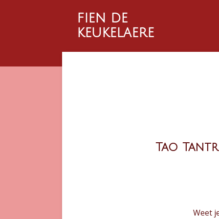
Ga
fien de
direct
keukelaere
naar
de
hoofdinhoud
Tao Tantr
Weet je