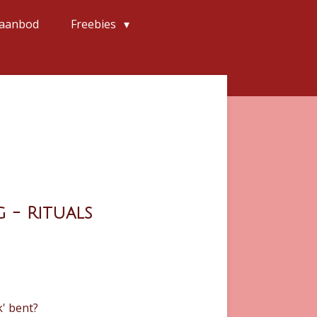
 aanbod
Freebies
 - Rituals
k' bent?