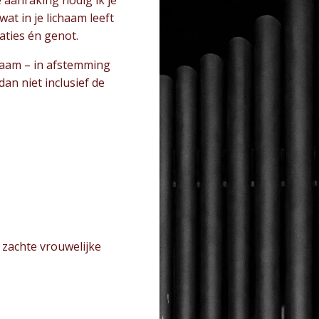
at in je lichaam leeft
aties én genot.
haam – in afstemming
an niet inclusief de
 zachte vrouwelijke