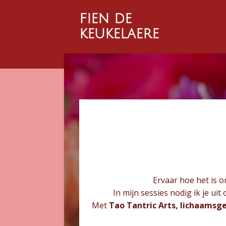
Ga
fien de
direct
keukelaere
naar
de
hoofdinhoud
Ervaar hoe het is o
In mijn sessies nodig ik je ui
Met
Tao Tantric Arts, lichaamsg