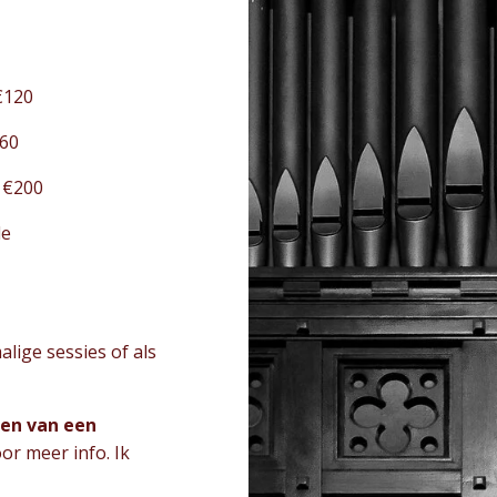
€120
160
 €200
le
ige sessies of als
en van een
or meer info. Ik