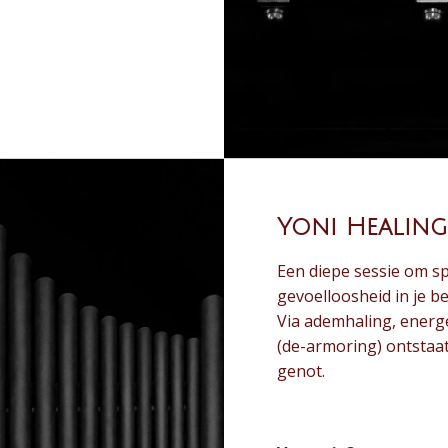
Yoni Healing
Een diepe sessie om s
gevoelloosheid in je be
Via ademhaling, energ
(de-armoring) ontstaa
genot.