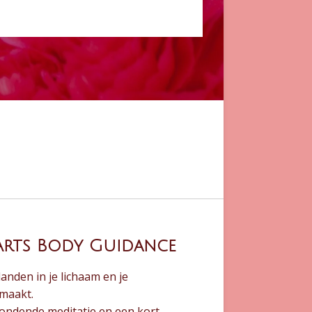
Arts Body Guidance
landen in je lichaam en je
maakt.
ondende meditatie en een kort