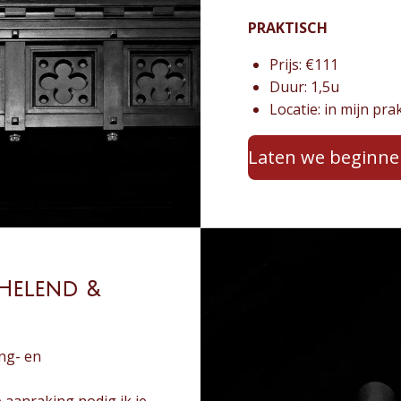
PRAKTISCH
Prijs: €111
Duur: 1,5u
Locatie: in mijn pra
Laten we beginn
 Helend &
ing- en
aanraking nodig ik je