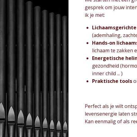
gesprek om jouw intent
ik je met:
Lichaamsgerichte
(ademhaling, zachte
Hands-on lichaam
lichaam te zakken e
Energetische heli
gezondheid (hormon
inner child ... )
Praktische tools
om
Perfect als je wilt ont
levensenergie laten s
Kan eenmalig of als r