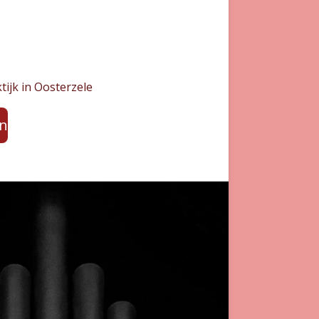
ktijk in Oosterzele
en